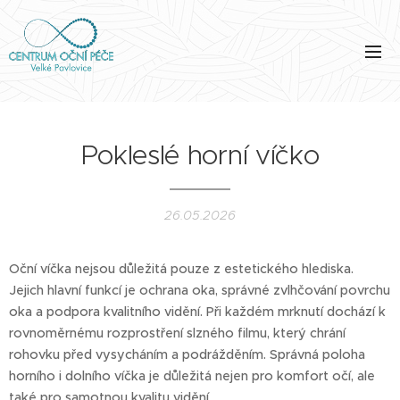
Pokleslé horní víčko
26.05.2026
Oční víčka nejsou důležitá pouze z estetického hlediska.
Jejich hlavní funkcí je ochrana oka, správné zvlhčování povrchu
oka a podpora kvalitního vidění. Při každém mrknutí dochází k
rovnoměrnému rozprostření slzného filmu, který chrání
rohovku před vysycháním a podrážděním. Správná poloha
horního i dolního víčka je důležitá nejen pro komfort očí, ale
také pro samotnou kvalitu vidění.