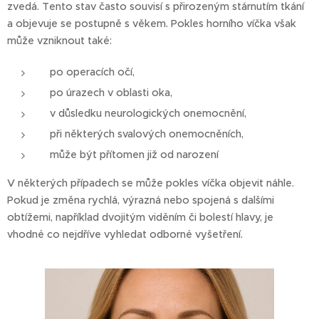
zvedá. Tento stav často souvisí s přirozeným stárnutím tkání
a objevuje se postupně s věkem. Pokles horního víčka však
může vzniknout také:
po operacích očí,
po úrazech v oblasti oka,
v důsledku neurologických onemocnění,
při některých svalových onemocněních,
může být přítomen již od narození
V některých případech se může pokles víčka objevit náhle.
Pokud je změna rychlá, výrazná nebo spojená s dalšími
obtížemi, například dvojitým viděním či bolestí hlavy, je
vhodné co nejdříve vyhledat odborné vyšetření.