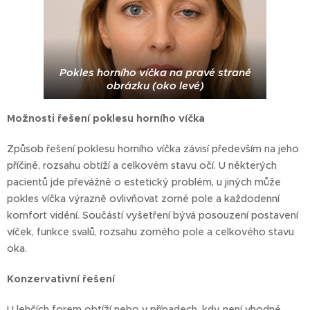
Pokles horního víčka na pravé straně
obrázku (oko levé)
Možnosti řešení poklesu horního víčka
Způsob řešení poklesu horního víčka závisí především na jeho
příčině, rozsahu obtíží a celkovém stavu očí. U některých
pacientů jde převážně o estetický problém, u jiných může
pokles víčka výrazně ovlivňovat zorné pole a každodenní
komfort vidění. Součástí vyšetření bývá posouzení postavení
víček, funkce svalů, rozsahu zorného pole a celkového stavu
oka.
Konzervativní řešení
U lehčích forem obtíží nebo v případech, kdy není vhodné