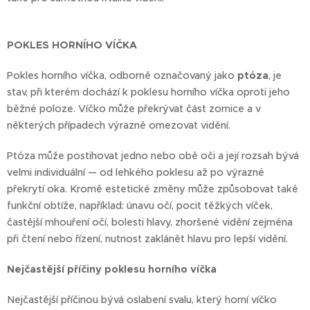
POKLES HORNÍHO VÍČKA
Pokles horního víčka, odborně označovaný jako
ptóza
, je
stav, při kterém dochází k poklesu horního víčka oproti jeho
běžné poloze. Víčko může překrývat část zornice a v
některých případech výrazně omezovat vidění.
Ptóza může postihovat jedno nebo obě oči a její rozsah bývá
velmi individuální — od lehkého poklesu až po výrazné
překrytí oka. Kromě estetické změny může způsobovat také
funkční obtíže, například: únavu očí, pocit těžkých víček,
častější mhouření očí, bolesti hlavy, zhoršené vidění zejména
při čtení nebo řízení, nutnost zaklánět hlavu pro lepší vidění.
Nejčastější příčiny poklesu horního víčka
Nejčastější příčinou bývá oslabení svalu, který horní víčko